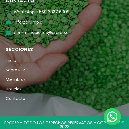
CONTACTO
WhatsApp: +569 6837 6908
info@prorep.cl
comunicaciones@prorep.cl
SECCIONES
Inicio
Sobre REP
Miembros
Noticias
Contacto
PROREP - TODO LOS DERECHOS RESERVADOS - COPYRIGHT ©
2023