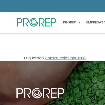
PROREP
EMPRESAS 
CORESA
Etiquetado
Construcción
Industria