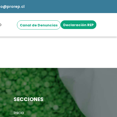
fo@prorep.cl
O
Declaración REP
Canal de Denuncias
SECCIONES
Inicio