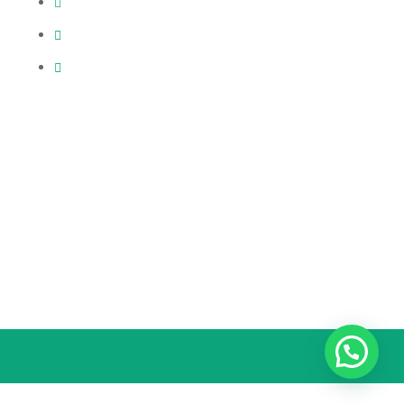
WhatsApp: +569 6837 6908
info@prorep.cl
comunicaciones@prorep.cl