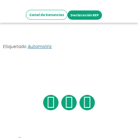
Canal de Denuncias
Declaración REP
DERCO
Etiquetado
Automotriz