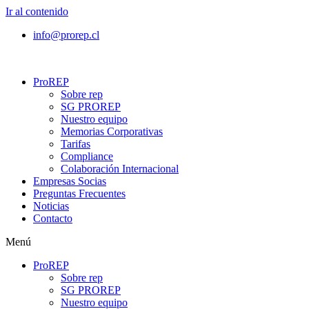
Ir al contenido
info@prorep.cl
ProREP
Sobre rep
SG PROREP
Nuestro equipo
Memorias Corporativas
Tarifas
Compliance
Colaboración Internacional
Empresas Socias
Preguntas Frecuentes
Noticias
Contacto
Menú
ProREP
Sobre rep
SG PROREP
Nuestro equipo