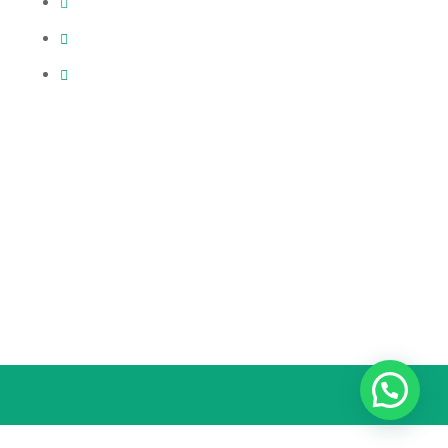
WhatsApp: +569 6837 6908
info@prorep.cl
comunicaciones@prorep.cl