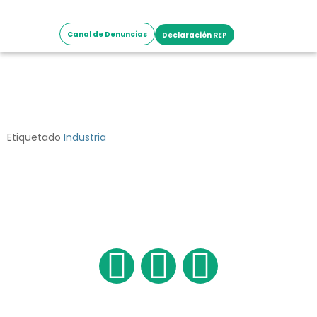
Canal de Denuncias
Declaración REP
KCC – KOMATSU
CUMMINS CHILE
Etiquetado
Industria