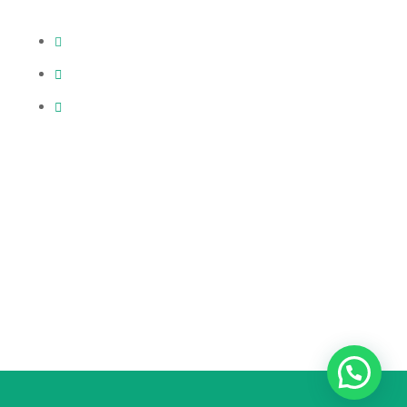
WhatsApp: +569 6837 6908
info@prorep.cl
comunicaciones@prorep.cl