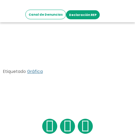
Canal de Denuncias
Declaración REP
Sociedad Comercial y
de Inversiones
Mediterráneo
Etiquetado
Gráfica